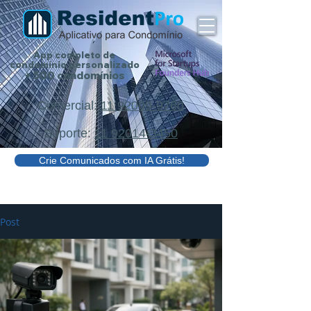
App completo de
condomínio
personalizado
+ 500 condomínios
Comercial:
11 92009-9760
Suporte:
11 92014-3450
Crie Comunicados com IA Grátis!
Post