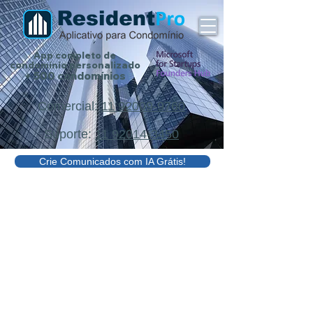
App completo de
condomínio
personalizado
+ 500 condomínios
Comercial:
11 92009-9760
Suporte:
11 92014-3450
Crie Comunicados com IA Grátis!