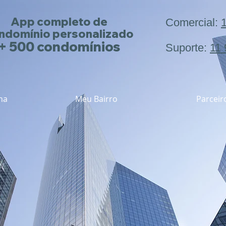
App completo de
Comercial:
ndomínio
personalizado
+ 500 condomínios
Suporte:
11
na
Meu Bairro
Parceir