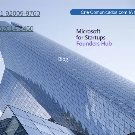
11 92009-9760
Crie Comunicados com IA G
 92014-3450
os
Blog