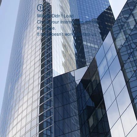
Widget Didn’t Load
Check your internet and refresh
this page.
If that doesn’t work, contact us.