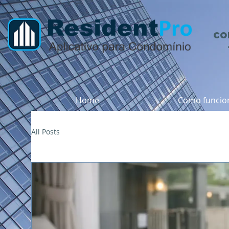
co
Home
Como funcio
All Posts