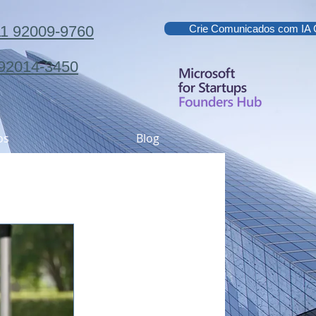
11 92009-9760
Crie Comunicados com IA G
 92014-3450
os
Blog