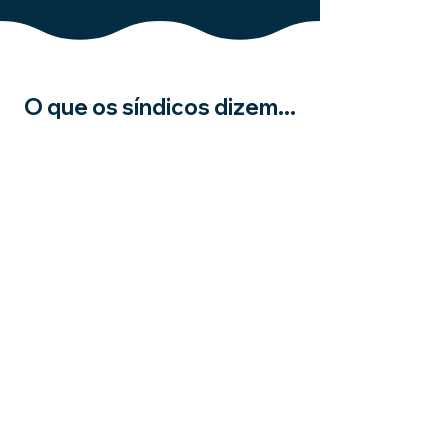
O que os síndicos dizem...
O aplicativo é incrível! Com todas
essas funcionalidades, faz com que
todos os moradores façam o
download e ficam conectados.
Sandra D.